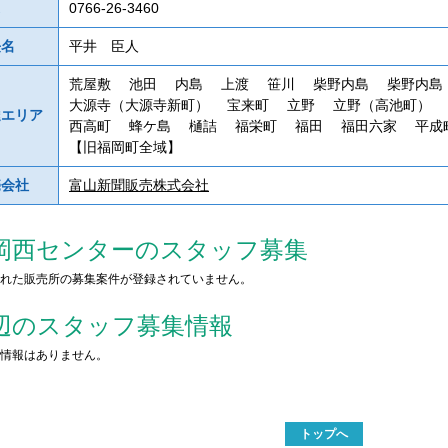
0766-26-3460
長名
平井 臣人
荒屋敷
池田
内島
上渡
笹川
柴野内島
柴野内
大源寺（大源寺新町）
宝来町
立野
立野（高池町）
達エリア
西高町
蜂ケ島
樋詰
福栄町
福田
福田六家
平
【旧福岡町全域】
売会社
富山新聞販売株式会社
岡西センターのスタッフ募集
れた販売所の募集案件が登録されていません。
辺のスタッフ募集情報
情報はありません。
トップへ