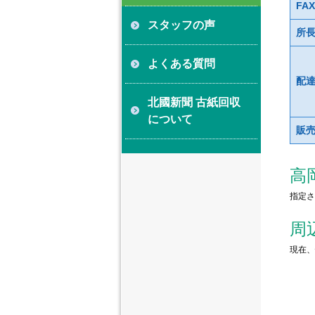
FAX
スタッフの声
所
よくある質問
配
北國新聞 古紙回収
について
販
高
指定さ
周
現在、