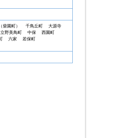
島（柴園町）
千鳥丘町
大源寺
立野美鳥町
中保
西園町
成町
六家
若保町