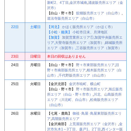
新町2、4丁目
,
金沢市城南
,
涌波販売所エリア（金
沢市）
【白山・野々市】
舘畑販売所エリア（白山市）
,
道法寺販売所エリア（白山市）
22日
土曜日
【河北】
かほく販売所エリア（かほく市）
【小松・能美】
小松市日末、月津地区
【加賀】
加賀営業所エリア①
,
加賀中央販売所エ
リア
,
大聖寺販売所エリア（加賀市）
,
錦城販売所
エリア（加賀市）
,
三谷販売所エリア（加賀市）
23日
日曜日
本日の回収はありません
24日
月曜日
【白山・野々市】
野々市東部販売所エリア
,
旧
野々市南部販売所エリア
,
相木販売所エリア（白
山市）
,
千代野販売所エリア（白山市）
25日
火曜日
【金沢北部】
金沢市暁町、横山町
【白山・野々市】
野々市販売所エリア
,
旭丘販売
所エリア（白山・野々市市）
,
川北、山島販売所
エリア（川北町、白山市）
,
松南販売所エリア
（白山市）
26日
水曜日
【七尾・鹿島】
御祖･鳥屋･鳥屋東部販売所エリ
ア
,
高階販売所エリア
【金沢南部】
上荒屋販売所エリア（金沢市）
,
金
沢市矢木1～3丁目、森戸1、2丁目
,
西インター販